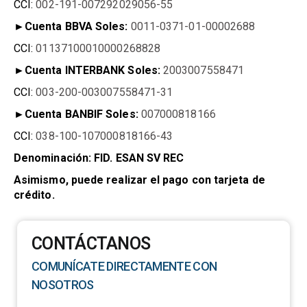
CCI:
002-191-007292029056-55
►
Cuenta BBVA Soles:
0011-0371-01-00002688
CCI:
01137100010000268828
►
Cuenta INTERBANK Soles:
2003007558471
CCI:
003-200-003007558471-31
►
Cuenta BANBIF Soles:
007000818166
CCI:
038-100-107000818166-43
Denominación: FID. ESAN SV REC
Asimismo, puede realizar el pago con tarjeta de
crédito.
CONTÁCTANOS
COMUNÍCATE DIRECTAMENTE CON
NOSOTROS