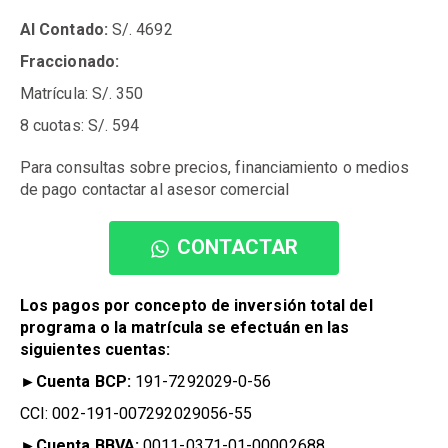
Al Contado:
S/.
4692
Fraccionado:
Matrícula: S/.
350
8 cuotas: S/.
594
Para consultas sobre precios, financiamiento o medios
de pago contactar al asesor comercial
CONTACTAR
Los pagos por concepto de inversión total del
programa o la matrícula se efectuán en las
siguientes cuentas:
►
Cuenta BCP:
191-7292029-0-56
CCI:
002-191-007292029056-55
►
Cuenta BBVA:
0
011-0371-01-00002688