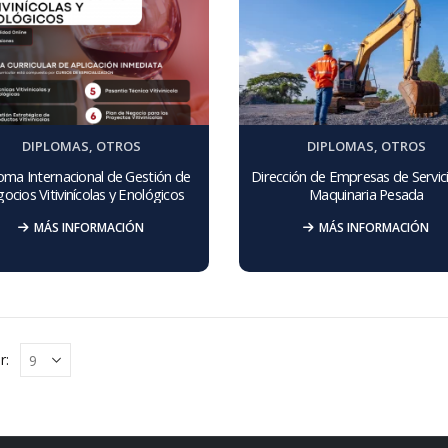
DIPLOMAS
,
OTROS
DIPLOMAS
,
OTROS
oma Internacional de Gestión de
Dirección de Empresas de Servic
ocios Vitivinícolas y Enológicos
Maquinaria Pesada
MÁS INFORMACIÓN
MÁS INFORMACIÓN
r: