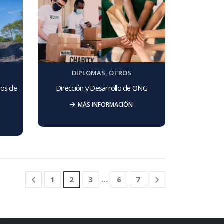
DIPLOMAS
,
OTROS
ios de
Dirección y Desarrollo de ONG
MÁS INFORMACIÓN
…
1
2
3
6
7