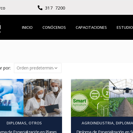
rco
317 7200
INICIO
CONÓCENOS
CAPACITACIONES
ESTUDIO
r por:
DIPLOMAS
,
OTROS
AGROINDUSTRIA
,
DIPLOM
oma de Especialización en Planes
Diploma de Especialización en 