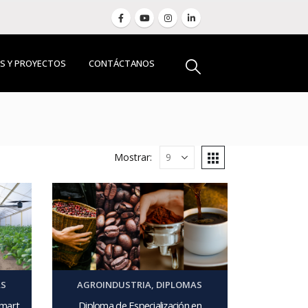
S Y PROYECTOS
CONTÁCTANOS
Mostrar:
AS
AGROINDUSTRIA
,
DIPLOMAS
Smart
Diploma de Especialización en