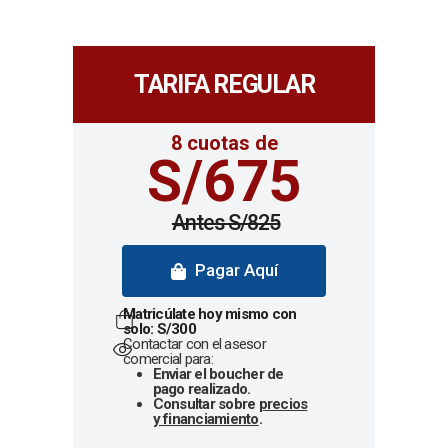
TARIFA REGULAR
8 cuotas de
S/675
Antes S/825
Pagar Aquí
Matricúlate hoy mismo con
solo: S/300
Contactar con el asesor
comercial para:
Enviar el boucher de
pago realizado.
Consultar sobre
precios
y financiamiento
.