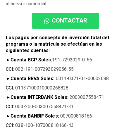
al asesor comercial.
CONTACTAR
Los pagos por concepto de inversión total del
programa o la matrícula se efectúan en las
siguientes cuentas:
►
Cuenta BCP Soles:
191-7292029-0-56
CCI:
002-191-007292029056-55
►
Cuenta BBVA Soles:
0011-0371-01-00002688
CCI:
01137100010000268828
►
Cuenta INTERBANK Soles:
2003007558471
CCI:
003-200-003007558471-31
►
Cuenta BANBIF Soles:
007000818166
CCI:
038-100-107000818166-43