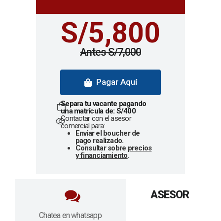
S/5,800
Antes S/7,000
Pagar Aquí
Separa tu vacante pagando
una matrícula de: S/400
Contactar con el asesor
comercial para:
Enviar el boucher de
pago realizado.
Consultar sobre
precios
y financiamiento
.
ASESOR
Chatea en whatsapp